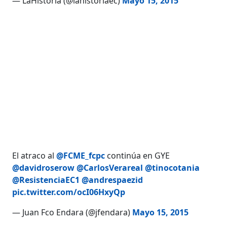
— LaHistoria (@lahistoriaec)
Mayo 15, 2015
El atraco al
@FCME_fcpc
continúa en GYE
@davidroserow
@CarlosVerareal
@tinocotania
@ResistenciaEC1
@andrespaezid
pic.twitter.com/ocI06HxyQp
— Juan Fco Endara (@jfendara)
Mayo 15, 2015