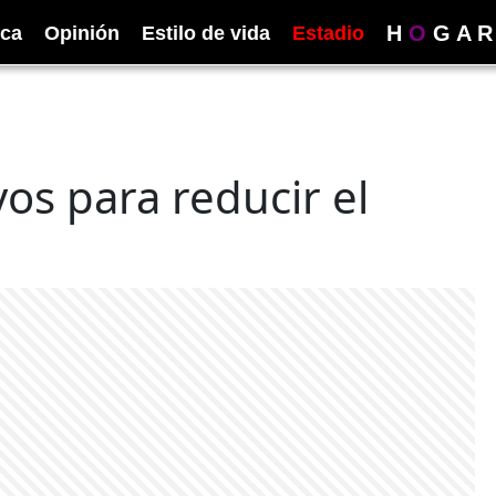
H
O
G
A
R
ica
Opinión
Estilo de vida
Estadio
vos para reducir el