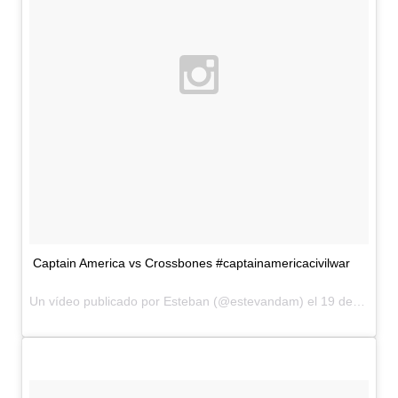
Captain America vs Crossbones #captainamericacivilwar
Un vídeo publicado por Esteban (@estevandam) el
19 de May de 2015 a la(s) 4:45 PDT