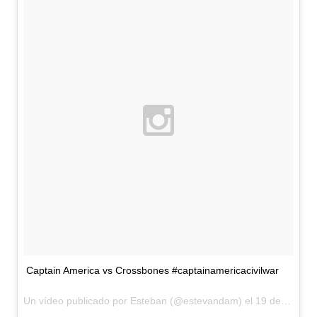
Captain America vs Crossbones #captainamericacivilwar
Un vídeo publicado por Esteban (@estevandam) el
19 de May de 2015 a la(s) 4:29 PDT