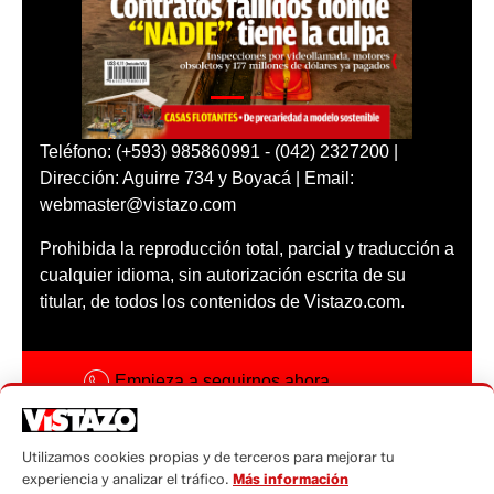
Teléfono: (+593) 985860991 - (042) 2327200 |
Dirección: Aguirre 734 y Boyacá | Email:
webmaster@vistazo.com
Prohibida la reproducción total, parcial y traducción a
cualquier idioma, sin autorización escrita de su
titular, de todos los contenidos de Vistazo.com.
Empieza a seguirnos ahora
Activar notificaciones
Utilizamos cookies propias y de terceros para mejorar tu
Código ética
experiencia y analizar el tráfico.
Más información