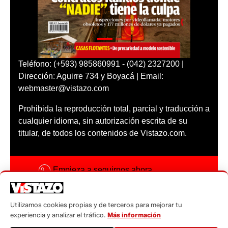
Teléfono: (+593) 985860991 - (042) 2327200 |
Dirección: Aguirre 734 y Boyacá | Email:
webmaster@vistazo.com
Prohibida la reproducción total, parcial y traducción a
cualquier idioma, sin autorización escrita de su
titular, de todos los contenidos de Vistazo.com.
Empieza a seguirnos ahora
Activar notificaciones
Utilizamos cookies propias y de terceros para mejorar tu
Código ética
experiencia y analizar el tráfico.
Más información
Sugerencias a: