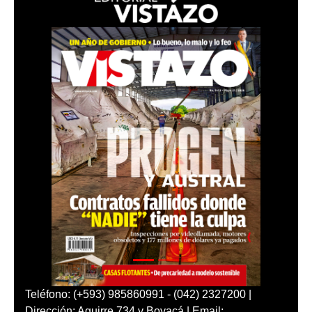
Teléfono: (+593) 985860991 - (042) 2327200 |
Dirección: Aguirre 734 y Boyacá | Email: