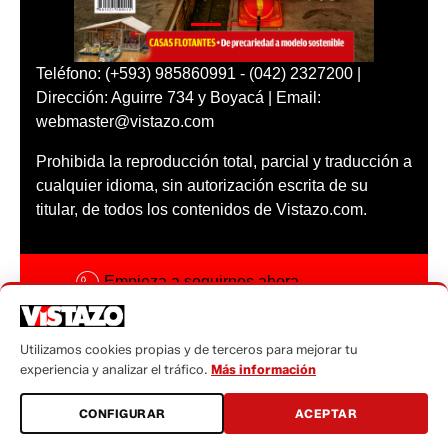
Teléfono: (+593) 985860991 - (042) 2327200 |
Dirección: Aguirre 734 y Boyacá | Email:
webmaster@vistazo.com
Prohibida la reproducción total, parcial y traducción a
cualquier idioma, sin autorización escrita de su
titular, de todos los contenidos de Vistazo.com.
Empieza a seguirnos ahora
Activar notificaciones
Utilizamos cookies propias y de terceros para mejorar tu
Código ética
experiencia y analizar el tráfico.
Más información
Sugerencias a:
CONFIGURAR
ACEPTAR
sugerencias@vistazo.com