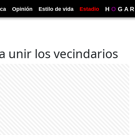
H
O
G
A
R
ica
Opinión
Estilo de vida
Estadio
 unir los vecindarios