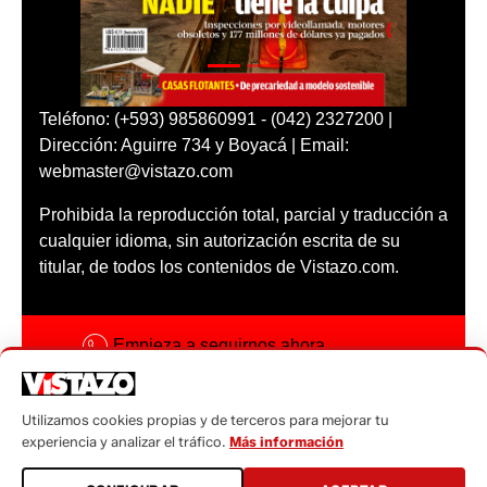
Teléfono: (+593) 985860991 - (042) 2327200 |
Dirección: Aguirre 734 y Boyacá | Email:
webmaster@vistazo.com
Prohibida la reproducción total, parcial y traducción a
cualquier idioma, sin autorización escrita de su
titular, de todos los contenidos de Vistazo.com.
Empieza a seguirnos ahora
Activar notificaciones
Utilizamos cookies propias y de terceros para mejorar tu
Código ética
experiencia y analizar el tráfico.
Más información
Sugerencias a: