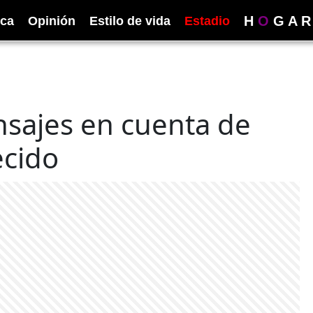
H
O
G
A
R
ica
Opinión
Estilo de vida
Estadio
nsajes en cuenta de
ecido