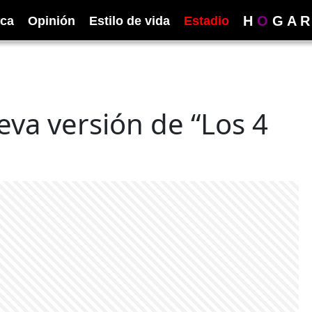
H
O
G
A
R
ica
Opinión
Estilo de vida
Estadio
ueva versión de “Los 4