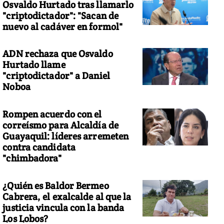
Osvaldo Hurtado tras llamarlo
"criptodictador": "Sacan de
nuevo al cadáver en formol"
ADN rechaza que Osvaldo
 reparto está conformado por los jóvenes actores Miles Teller
Hurtado llame
"criptodictador" a Daniel
Noboa
Rompen acuerdo con el
correísmo para Alcaldía de
Guayaquil: líderes arremeten
contra candidata
"chimbadora"
¿Quién es Baldor Bermeo
Cabrera, el exalcalde al que la
justicia vincula con la banda
Los Lobos?