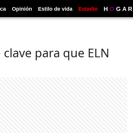
H
O
G
A
R
ica
Opinión
Estilo de vida
Estadio
 clave para que ELN