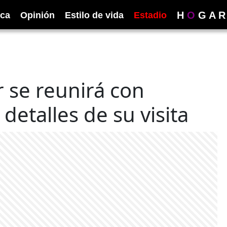
H
O
G
A
R
ica
Opinión
Estilo de vida
Estadio
 se reunirá con
detalles de su visita