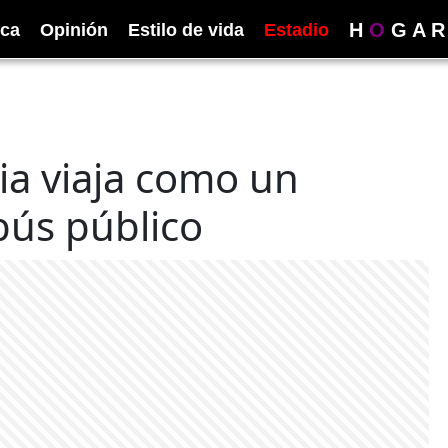
H
O
G
A
R
ica
Opinión
Estilo de vida
Estadio
ia viaja como un
bús público