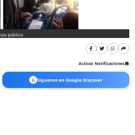
bús público
Activar Notificaciones
G
Síguenos en Google Discover