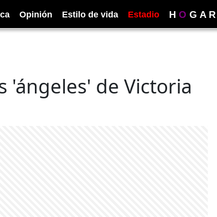
H
O
G
A
R
ica
Opinión
Estilo de vida
Estadio
 'ángeles' de Victoria