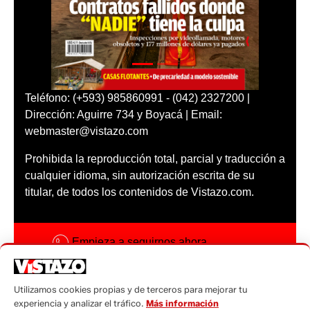
Teléfono: (+593) 985860991 - (042) 2327200 |
Dirección: Aguirre 734 y Boyacá | Email:
webmaster@vistazo.com
Prohibida la reproducción total, parcial y traducción a
cualquier idioma, sin autorización escrita de su
titular, de todos los contenidos de Vistazo.com.
Empieza a seguirnos ahora
Activar notificaciones
Utilizamos cookies propias y de terceros para mejorar tu
Código ética
experiencia y analizar el tráfico.
Más información