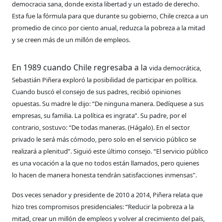
democracia sana, donde exista
libertad y un estado de derecho.
Esta fue la fórmula para que durante
su gobierno, Chile crezca a un
promedio de cinco por ciento anual,
reduzca la pobreza a la mitad
y se creen más de un millón de empleos.
E
n 1989 cuando Chile regresaba a la
vida democrática,
Sebastián Piñera
exploró la posibilidad de participar
en política.
Cuando buscó el consejo
de sus padres, recibió opiniones
opuestas.
Su madre le dijo: “De ninguna manera.
Dedíquese a sus
empresas, su familia. La
política es ingrata”. Su padre, por el
contrario,
sostuvo: “De todas maneras. (Hágalo).
En el sector
privado le será más cómodo,
pero solo en el servicio público se
realizará
a plenitud”. Siguió este último consejo. “El
servicio público
es una vocación a la que
no todos están llamados, pero quienes
lo
hacen de manera honesta tendrán satisfacciones inmensas".
Dos veces senador y presidente de 2010
a 2014, Piñera relata que
hizo tres compromisos
presidenciales: “Reducir la pobreza
a la
mitad, crear un millón de empleos y
volver al crecimiento del país,