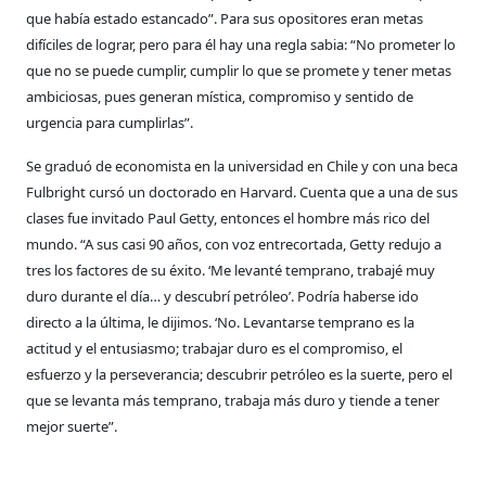
que había
estado estancado”. Para sus opositores eran
metas
difíciles de lograr, pero para él hay
una regla sabia: “No prometer lo
que no se
puede cumplir, cumplir lo que se promete
y tener metas
ambiciosas, pues generan
mística, compromiso y sentido de
urgencia
para cumplirlas”.
Se graduó de economista en la universidad
en Chile y con una beca
Fulbright cursó
un doctorado en Harvard. Cuenta que a
una de sus
clases fue invitado Paul Getty,
entonces el hombre más rico del
mundo.
“A sus casi 90 años, con voz entrecortada,
Getty redujo a
tres los factores de su éxito.
‘Me levanté temprano, trabajé muy
duro
durante el día… y descubrí petróleo’. Podría
haberse ido
directo a la última, le dijimos.
‘No. Levantarse temprano es la
actitud y el
entusiasmo; trabajar duro es el compromiso,
el
esfuerzo y la perseverancia; descubrir
petróleo es la suerte, pero el
que se levanta
más temprano, trabaja más duro y tiende a
tener
mejor suerte”.