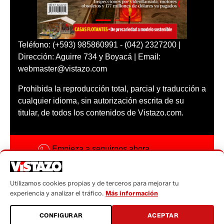
Teléfono: (+593) 985860991 - (042) 2327200 |
Dirección: Aguirre 734 y Boyacá | Email:
webmaster@vistazo.com
Prohibida la reproducción total, parcial y traducción a
cualquier idioma, sin autorización escrita de su
titular, de todos los contenidos de Vistazo.com.
Empieza a seguirnos ahora
Activar notificaciones
Utilizamos cookies propias y de terceros para mejorar tu
Código ética
experiencia y analizar el tráfico.
Más información
Sugerencias a:
CONFIGURAR
ACEPTAR
sugerencias@vistazo.com