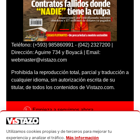
Teléfono: (+593) 985860991 - (042) 2327200 |
Dirección: Aguirre 734 y Boyacá | Email:
webmaster@vistazo.com
Prohibida la reproducción total, parcial y traducción a
cualquier idioma, sin autorización escrita de su
titular, de todos los contenidos de Vistazo.com.
Empieza a seguirnos ahora
Activar notificaciones
Utilizamos cookies propias y de terceros para mejorar tu
Código ética
experiencia y analizar el tráfico.
Más información