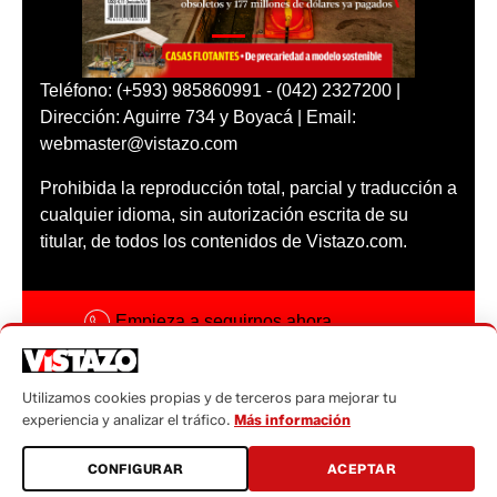
Teléfono: (+593) 985860991 - (042) 2327200 |
Dirección: Aguirre 734 y Boyacá | Email:
webmaster@vistazo.com
Prohibida la reproducción total, parcial y traducción a
cualquier idioma, sin autorización escrita de su
titular, de todos los contenidos de Vistazo.com.
Empieza a seguirnos ahora
Activar notificaciones
Utilizamos cookies propias y de terceros para mejorar tu
Código ética
experiencia y analizar el tráfico.
Más información
Sugerencias a:
CONFIGURAR
ACEPTAR
sugerencias@vistazo.com