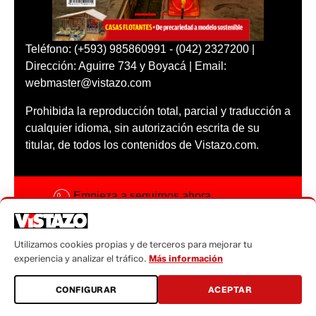
Teléfono: (+593) 985860991 - (042) 2327200 |
Dirección: Aguirre 734 y Boyacá | Email:
webmaster@vistazo.com
Prohibida la reproducción total, parcial y traducción a
cualquier idioma, sin autorización escrita de su
titular, de todos los contenidos de Vistazo.com.
Empieza a seguirnos ahora
Activar notificaciones
Utilizamos cookies propias y de terceros para mejorar tu
Código ética
experiencia y analizar el tráfico.
Más información
Sugerencias a:
CONFIGURAR
ACEPTAR
sugerencias@vistazo.com