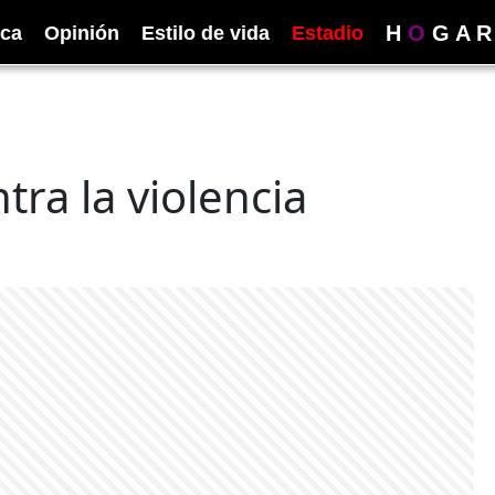
H
O
G
A
R
ica
Opinión
Estilo de vida
Estadio
ra la violencia