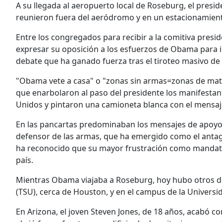
A su llegada al aeropuerto local de Roseburg, el presid
reunieron fuera del aeródromo y en un estacionamien
Entre los congregados para recibir a la comitiva presi
expresar su oposición a los esfuerzos de Obama para i
debate que ha ganado fuerza tras el tiroteo masivo de
"Obama vete a casa" o "zonas sin armas=zonas de mata
que enarbolaron al paso del presidente los manifesta
Unidos y pintaron una camioneta blanca con el mensa
En las pancartas predominaban los mensajes de apoyo a
defensor de las armas, que ha emergido como el antag
ha reconocido que su mayor frustración como mandatar
país.
Mientras Obama viajaba a Roseburg, hoy hubo otros dos
(TSU), cerca de Houston, y en el campus de la Universi
En Arizona, el joven Steven Jones, de 18 años, acabó co