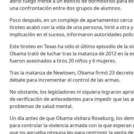
abrió fuego frente a un edificio de dormitorios para e
una confrontación entre dos grupos de alumnos.
Poco después, en un complejo de apartamentos cerca d
tiroteo acabó con la vida de una persona, hirió a otra
implicación en el suceso, informaron autoridades polici
Este tiroteo en Texas ha sido el último episodio de la 
Obama trató de luchar tras la matanza de 2012 en la 
fueron asesinados a tiros 20 niños y 6 mujeres.
Tras la matanza de Newtown, Obama firmó 23 decretos p
debate para incrementar el control de las armas.
No obstante, los legisladores ni siquiera lograron ap
de verificación de antecedentes para impedir que las a
problemas de salud mental.
Un día antes de que Obama visitara Roseburg, los demó
para controlar la violencia armada con la que espera
que no aprueba ninguna ley para restringir la venta d