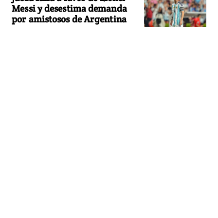
Messi y desestima demanda
por amistosos de Argentina