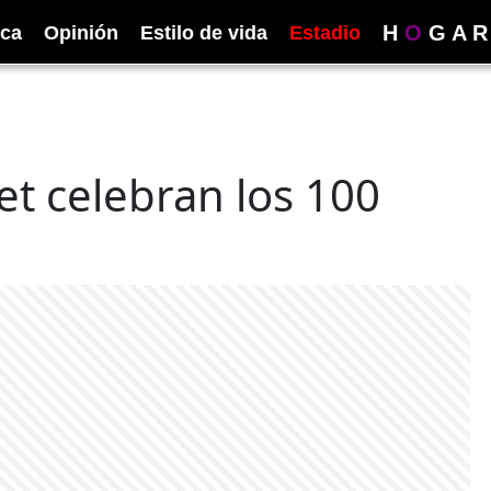
H
O
G
A
R
ica
Opinión
Estilo de vida
Estadio
et celebran los 100