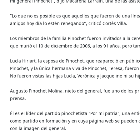
mi general Pinochet", dijo Macarena Larraín, una de las asist
"Lo que no es posible es que aquellos que fueron de una lín
amigos hoy día lo estén renegando", criticó Cortés Villa.
Los miembros de la familia Pinochet fueron invitados a la cere
que murió el 10 de diciembre de 2006, a los 91 años, pero ta
Lucía Hiriart, la esposa de Pinochet, que reapareció en públ
Pinochet, y la única hermana viva de Pinochet, Teresa, fueron
No fueron vistas las hijas Lucía, Verónica y Jacqueline ni su h
Augusto Pinochet Molina, nieto del general, fue uno de los pr
prensa.
Él es el líder del partido pinochetista "Por mi patria", una en
como partido en formación y en cuya página web se pueden co
con la imagen del general.