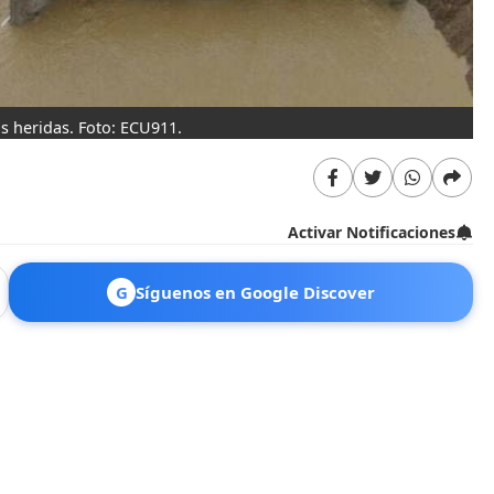
s heridas. Foto: ECU911.
Activar Notificaciones
G
Síguenos en Google Discover