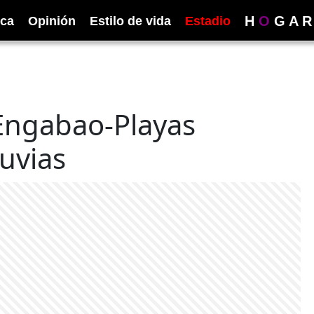
H
O
G
A
R
ica
Opinión
Estilo de vida
Estadio
Engabao-Playas
luvias