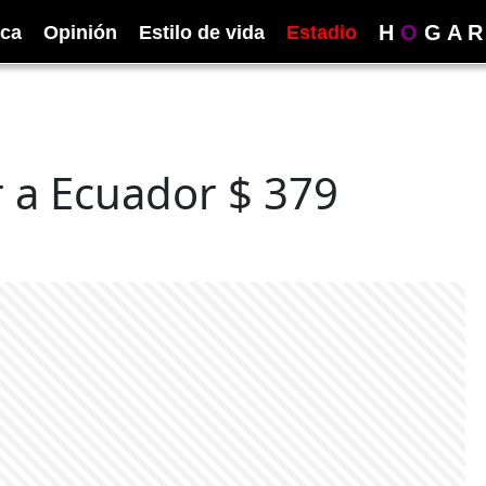
H
O
G
A
R
ica
Opinión
Estilo de vida
Estadio
 a Ecuador $ 379