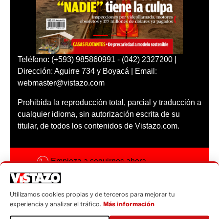
Teléfono: (+593) 985860991 - (042) 2327200 |
Dirección: Aguirre 734 y Boyacá | Email:
webmaster@vistazo.com
Prohibida la reproducción total, parcial y traducción a
cualquier idioma, sin autorización escrita de su
titular, de todos los contenidos de Vistazo.com.
Empieza a seguirnos ahora
Activar notificaciones
Utilizamos cookies propias y de terceros para mejorar tu
Código ética
experiencia y analizar el tráfico.
Más información
Sugerencias a: