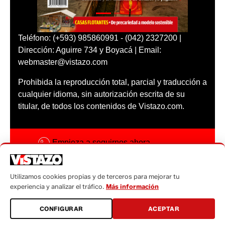
Teléfono: (+593) 985860991 - (042) 2327200 |
Dirección: Aguirre 734 y Boyacá | Email:
webmaster@vistazo.com
Prohibida la reproducción total, parcial y traducción a
cualquier idioma, sin autorización escrita de su
titular, de todos los contenidos de Vistazo.com.
Empieza a seguirnos ahora
Activar notificaciones
Utilizamos cookies propias y de terceros para mejorar tu
Código ética
experiencia y analizar el tráfico.
Más información
Sugerencias a:
CONFIGURAR
ACEPTAR
sugerencias@vistazo.com