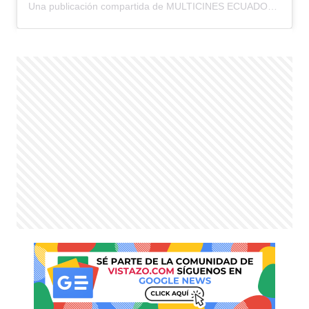
Una publicación compartida de MULTICINES ECUADOR (@multicines.ec)