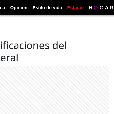
H
O
G
A
R
ica
Opinión
Estilo de vida
Estadio
ificaciones del
eral