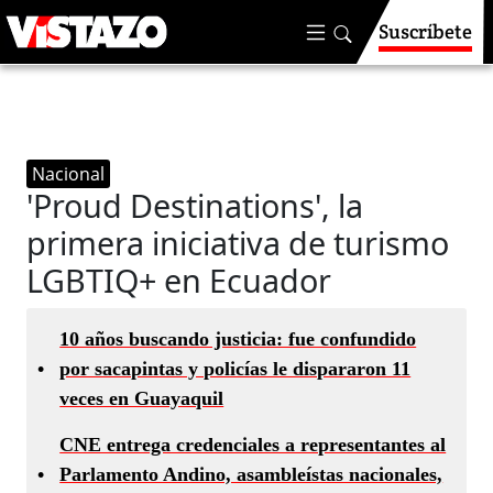
Suscríbete
Nacional
'Proud Destinations', la
primera iniciativa de turismo
LGBTIQ+ en Ecuador
10 años buscando justicia: fue confundido
•
por sacapintas y policías le dispararon 11
veces en Guayaquil
CNE entrega credenciales a representantes al
•
Parlamento Andino, asambleístas nacionales,