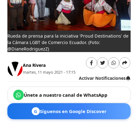
Rueda de prensa para la iniciativa 'Proud Destinations' de
la Cámara LGBT de Comercio Ecuador.
(Foto:
@DianeRodriguezZ)
Ana Rivera
martes, 11 mayo 2021 - 17:15
Activar Notificaciones
Únete a nuestro canal de WhatsApp
G
Síguenos en Google Discover