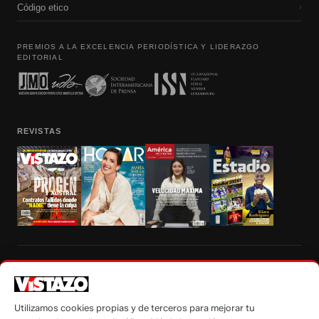
Código etico
›
PREMIOS A LA EXCELENCIA PERIODÍSTICA Y LIDERAZGO
EDITORIAL
REVISTAS
Prohibida la reproducción total, parcial y traducción a cualquier idioma, sin
autorización escrita de su titular, de todos los contenidos de Vistazo.com.
Utilizamos cookies propias y de terceros para mejorar tu