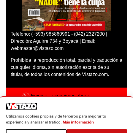
Teléfono: (+593) 985860991 - (042) 2327200 |
Dirección: Aguirre 734 y Boyacá | Email:
webmaster@vistazo.com
Prohibida la reproducción total, parcial y traducción a
cualquier idioma, sin autorización escrita de su
titular, de todos los contenidos de Vistazo.com.
Empieza a seguirnos ahora
Activar notificaciones
Utilizamos cookies propias y de terceros para mejorar tu
Código ética
experiencia y analizar el tráfico.
Más información
Sugerencias a: