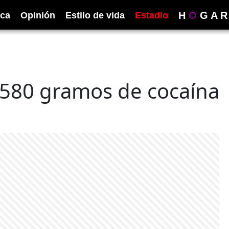
H
O
G
A
R
ica
Opinión
Estilo de vida
Estadio
7.580 gramos de cocaína