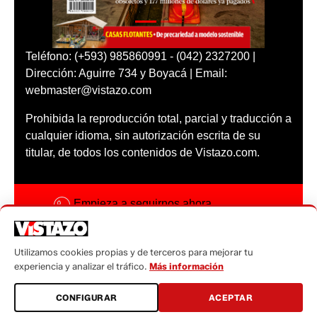
Teléfono: (+593) 985860991 - (042) 2327200 |
Dirección: Aguirre 734 y Boyacá | Email:
webmaster@vistazo.com
Prohibida la reproducción total, parcial y traducción a
cualquier idioma, sin autorización escrita de su
titular, de todos los contenidos de Vistazo.com.
Empieza a seguirnos ahora
Activar notificaciones
Utilizamos cookies propias y de terceros para mejorar tu
Código ética
experiencia y analizar el tráfico.
Más información
Sugerencias a:
CONFIGURAR
ACEPTAR
sugerencias@vistazo.com