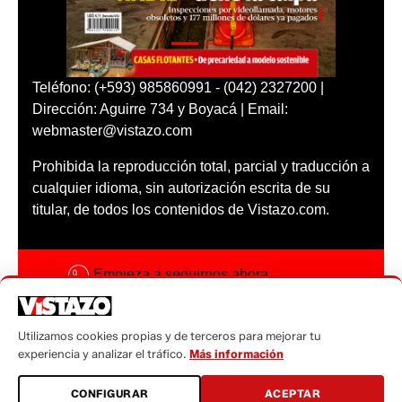
Teléfono: (+593) 985860991 - (042) 2327200 |
Dirección: Aguirre 734 y Boyacá | Email:
webmaster@vistazo.com
Prohibida la reproducción total, parcial y traducción a
cualquier idioma, sin autorización escrita de su
titular, de todos los contenidos de Vistazo.com.
Empieza a seguirnos ahora
Activar notificaciones
Utilizamos cookies propias y de terceros para mejorar tu
Código ética
experiencia y analizar el tráfico.
Más información
Sugerencias a:
CONFIGURAR
ACEPTAR
sugerencias@vistazo.com