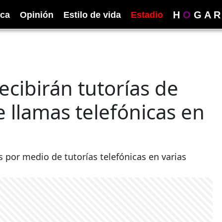
H
O
G
A
R
ica
Opinión
Estilo de vida
Estadio
ecibirán tutorías de
llamas telefónicas en
 por medio de tutorías telefónicas en varias