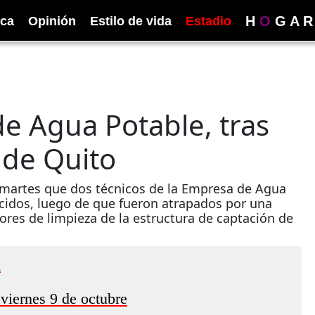
H
O
G
A
R
ica
Opinión
Estilo de vida
Estadio
e Agua Potable, tras
 de Quito
 martes que dos técnicos de la Empresa de Agua
idos, luego de que fueron atrapados por una
bores de limpieza de la estructura de captación de
a
 viernes 9 de octubre