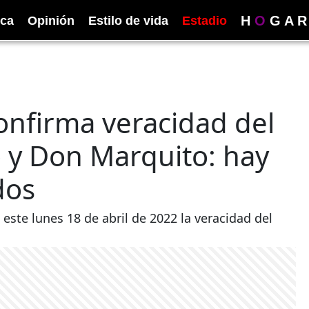
H
O
G
A
R
ica
Opinión
Estilo de vida
Estadio
confirma veracidad del
 y Don Marquito: hay
dos
mó este lunes 18 de abril de 2022 la veracidad del