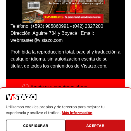
Teléfono: (+593) 985860991 - (042) 2327200 |
Dirección: Aguirre 734 y Boyacá | Email:
webmaster@vistazo.com
Prohibida la reproducción total, parcial y traducción a
cualquier idioma, sin autorización escrita de su
titular, de todos los contenidos de Vistazo.com.
Empieza a seguirnos ahora
Activar notificaciones
Utilizamos cookies propias y de terceros para mejorar tu
Código ética
experiencia y analizar el tráfico.
Más información
Sugerencias a:
CONFIGURAR
ACEPTAR
sugerencias@vistazo.com