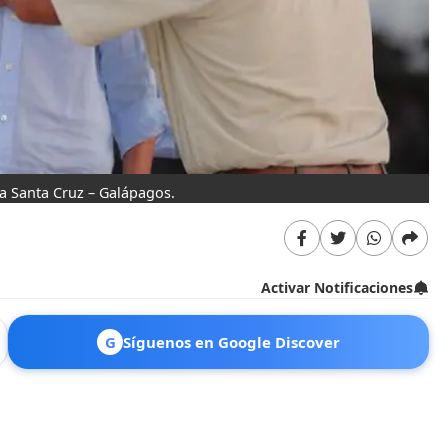
sla Santa Cruz – Galápagos.
Activar Notificaciones
G
Síguenos en Google Discover