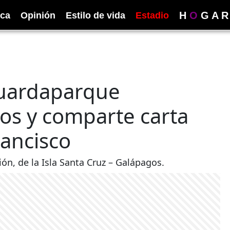
H
O
G
A
R
ica
Opinión
Estilo de vida
Estadio
uardaparque
os y comparte carta
rancisco
ión, de la Isla Santa Cruz – Galápagos.