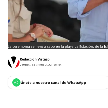
La ceremonia se llevó a cabo en la playa La Estación, de la I
Redacción Vistazo
viernes, 14 enero 2022 - 08:44
Únete a nuestro canal de WhatsApp