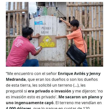
“Me encuentro con el señor
Enrique Avilés y Jenny
Medranda
, que eran los dueños o son los dueños
de esta tierra, les solicité un terreno (...), les
pregunté si
era privado o invasión
y me dijeron: 'no
es invasión esto es privado'.
Me sacaron un plano y
uno ingenuamente cayó
. El terreno me vendían en
4.000 dólares,
que lo pague en cuotas de 120