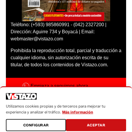
Teléfono: (+593) 985860991 - (042) 2327200 |
Dirección: Aguirre 734 y Boyacá | Email:
webmaster@vistazo.com
Prohibida la reproducción total, parcial y traducción a
cualquier idioma, sin autorización escrita de su
titular, de todos los contenidos de Vistazo.com.
Empieza a seguirnos ahora
Activar notificaciones
Utilizamos cookies propias y de terceros para mejorar tu
Código ética
experiencia y analizar el tráfico.
Más información
Sugerencias a:
CONFIGURAR
ACEPTAR
sugerencias@vistazo.com