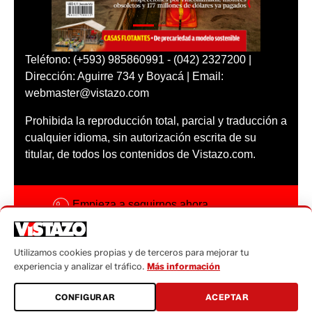
Teléfono: (+593) 985860991 - (042) 2327200 |
Dirección: Aguirre 734 y Boyacá | Email:
webmaster@vistazo.com
Prohibida la reproducción total, parcial y traducción a
cualquier idioma, sin autorización escrita de su
titular, de todos los contenidos de Vistazo.com.
Empieza a seguirnos ahora
Activar notificaciones
Utilizamos cookies propias y de terceros para mejorar tu
Código ética
experiencia y analizar el tráfico.
Más información
Sugerencias a:
CONFIGURAR
ACEPTAR
sugerencias@vistazo.com