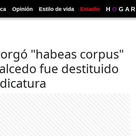
H
O
G
A
R
ica
Opinión
Estilo de vida
Estadio
torgó "habeas corpus"
Salcedo fue destituido
udicatura