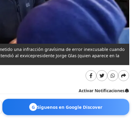
metido una infracción gravísima de error inexcusable cuando
tendió al exvicepresidente Jorge Glas (quien aparece en la
Activar Notificaciones
G
Síguenos en Google Discover