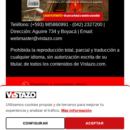
Teléfono: (+593) 985860991 - (042) 2327200 |
Dirección: Aguirre 734 y Boyacá | Email:
webmaster@vistazo.com
Prohibida la reproducción total, parcial y traducción a
cualquier idioma, sin autorización escrita de su
titular, de todos los contenidos de Vistazo.com.
Empieza a seguirnos ahora
Activar notificaciones
Utilizamos cookies propias y de terceros para mejorar tu
Código ética
experiencia y analizar el tráfico.
Más información
Sugerencias a:
CONFIGURAR
ACEPTAR
sugerencias@vistazo.com