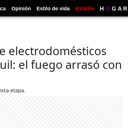
H
O
G
A
R
ica
Opinión
Estilo de vida
Estadio
de electrodomésticos
il: el fuego arrasó con
exta etapa.