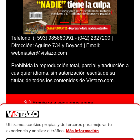
Teléfono: (+593) 985860991 - (042) 2327200 |
Dirección: Aguirre 734 y Boyacá | Email:
webmaster@vistazo.com
Prohibida la reproducción total, parcial y traducción a
cualquier idioma, sin autorización escrita de su
titular, de todos los contenidos de Vistazo.com.
Empieza a seguirnos ahora
Activar notificaciones
Utilizamos cookies propias y de terceros para mejorar tu
Código ética
experiencia y analizar el tráfico.
Más información
Sugerencias a: