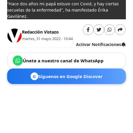
“Hace dos años mi papá estuvo con Covid, y hay ciertas
secuelas de la enfermedad", ha manifestado Érika
Gavilánez.
Redacción Vistazo
martes, 31 mayo 2022 - 10:44
Activar Notificaciones
Únete a nuestro canal de WhatsApp
G
Síguenos en Google Discover