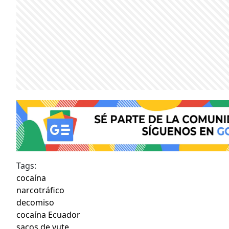
Tags:
cocaína
narcotráfico
decomiso
cocaína Ecuador
sacos de yute