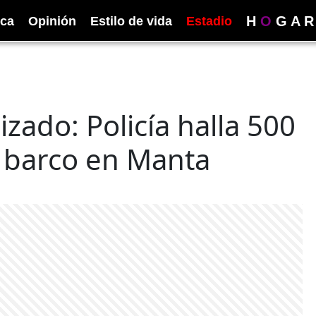
H
O
G
A
R
ica
Opinión
Estilo de vida
Estadio
zado: Policía halla 500
n barco en Manta