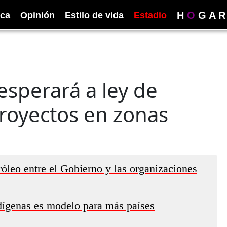
H
O
G
A
R
ica
Opinión
Estilo de vida
Estadio
sperará a ley de
proyectos en zonas
róleo entre el Gobierno y las organizaciones
dígenas es modelo para más países